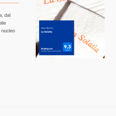
a, dal
ile
l nucleo