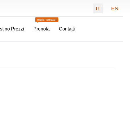
Seleziona la tua 
IT
EN
miglior prezzo!
istino Prezzi
Prenota
Contatti