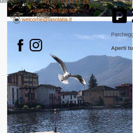
utilizzare tutte le funzionalità del sito.
+41 (0)79 444 11 49
+39 333 563 46 99
Ok
Rifiuta
welcome@lasolatia.it
Parchegg
Aperti tu