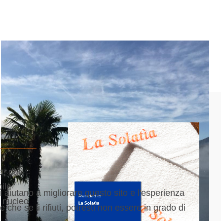
a, dal
ile
ci aiutano a migliorare questo sito e l'esperienza
l nucleo
che se li rifiuti, potresti non essere in grado di