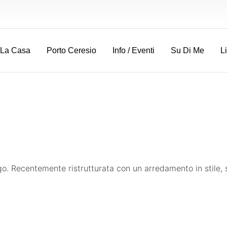
La Casa
Porto Ceresio
Info / Eventi
Su Di Me
L
asa di vacanza a Por
Ceresio
go. Recentemente ristrutturata con un arredamento in stile, 
Prenota subito!