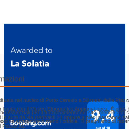
rmazioni
ituata nel nucleo di Porto Ceresio a 50 metri dalla Piazz
nfinate con il Museo Etnografico Appiani-Lopez. È possib
ono essenziali per il funzionamento del sito, mentre altri 
 in auto da via Garibaldi 21 oppure a piedi passando da
sso se consentire o meno i cookie. Ti preghiamo di notare 
l Pozzo 16.