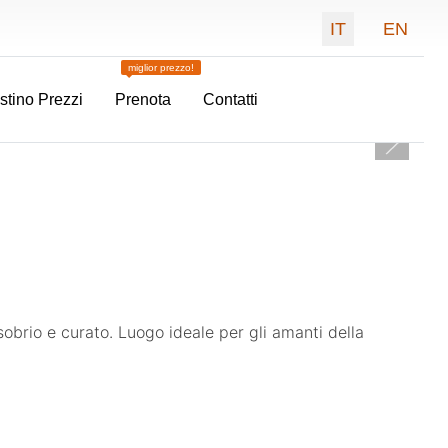
Seleziona la tua 
IT
EN
miglior prezzo!
istino Prezzi
Prenota
Contatti
to
sobrio e curato. Luogo ideale per gli amanti della