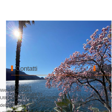
Contatti
Info
La Solatìa
La casa s
We use cookies
Via Garibaldi 21
lago e co
Utilizziamo i cookie sul nostro sito Web. Alcuni di essi s
21050 Porto Ceresio (VA) Italia
accedervi
dell'utente (cookie di tracciamento). Puoi decidere tu ste
da via de