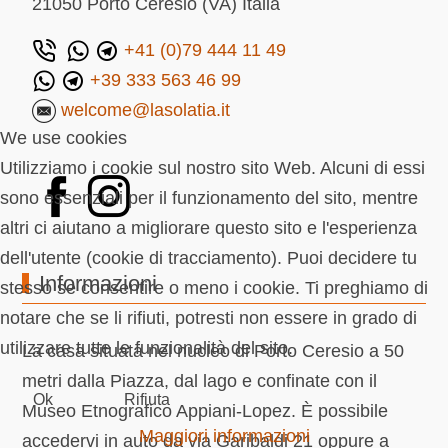
21050 Porto Ceresio (VA) Italia
+41 (0)79 444 11 49
+39 333 563 46 99
welcome@lasolatia.it
We use cookies
Utilizziamo i cookie sul nostro sito Web. Alcuni di essi
sono essenziali per il funzionamento del sito, mentre
altri ci aiutano a migliorare questo sito e l'esperienza
dell'utente (cookie di tracciamento). Puoi decidere tu
Informazioni
stesso se consentire o meno i cookie. Ti preghiamo di
notare che se li rifiuti, potresti non essere in grado di
utilizzare tutte le funzionalità del sito.
La casa situata nel nucleo di Porto Ceresio a 50
metri dalla Piazza, dal lago e confinate con il
Ok
Rifiuta
Museo Etnografico Appiani-Lopez. È possibile
Maggiori informazioni
accedervi in auto da via Garibaldi 21 oppure a